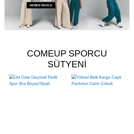
HEMEN İNCELE
Tenis Eteği
Sporcu Atleti
Spor Body
Uzun Kollu Spor Üst
COMEUP SPORCU
SÜTYENİ