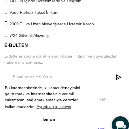
14 Gün İçinde Ücretsiz İade ve Değişim
Vade Farksız Taksit İmkanı
2000 TL ve Üzeri Alışverişlerde Ücretsiz Kargo
7/24 Güvenli Alışveriş
E-BÜLTEN
E-Bültene abone olarak en son haber, indirim ve duyurulardan
haberdar olabilirsiniz.
Bu internet sitesinde, kullanıcı deneyimini
geliştirmek ve internet sitesinin verimli
2019 © comeup.com.tr | Tüm Hakları Saklıdır. Kredi kartı
çalışmasını sağlamak amacıyla çerezler
bilgileriniz 256Bit SSL sertifikası ile korunmaktadır.
kullanılmaktadır.
Ayrıntıları inceleyin
Tamam
ile
ideasoft
e-