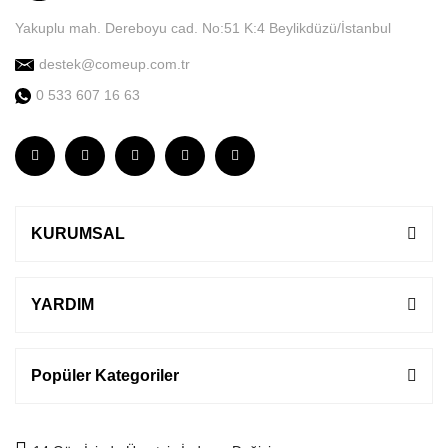
Yakuplu mah. Dereboyu cad. No:51 K:4 Beylikdüzü/İstanbul
destek@comeup.com.tr
0 533 607 16 63
KURUMSAL
YARDIM
Popüler Kategoriler