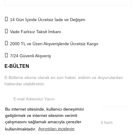
14 Gün İçinde Ücretsiz İade ve Değişim
Vade Farksız Taksit İmkanı
2000 TL ve Üzeri Alışverişlerde Ücretsiz Kargo
7/24 Güvenli Alışveriş
E-BÜLTEN
E-Bültene abone olarak en son haber, indirim ve duyurulardan
haberdar olabilirsiniz.
Bu internet sitesinde, kullanıcı deneyimini
geliştirmek ve internet sitesinin verimli
çalışmasını sağlamak amacıyla çerezler
2019 © comeup.com.tr | Tüm Hakları Saklıdır. Kredi kartı
bilgileriniz 256Bit SSL sertifikası ile korunmaktadır.
kullanılmaktadır.
Ayrıntıları inceleyin