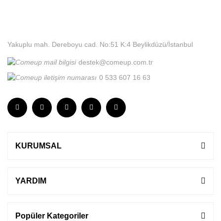
Yakuplu mah. Dereboyu cad. No:51 K:4 Beylikdüzü/İstanbul
destek@comeup.com.tr
0 533 607 16 63
KURUMSAL
YARDIM
Popüler Kategoriler