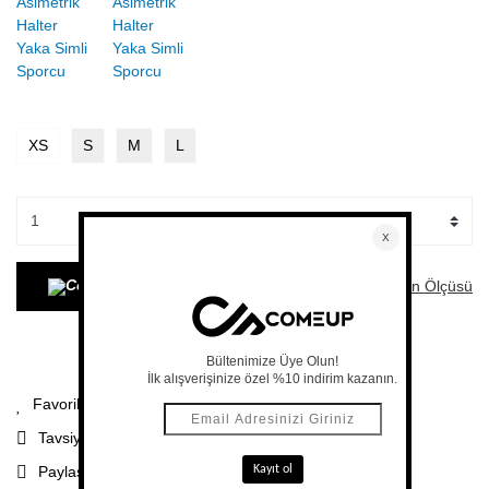
XS
S
M
L
Beden Ölçüsü
SEPETE EKLE
Soru%20Sor
Paylaş
Tavsiye Et
Paylaş