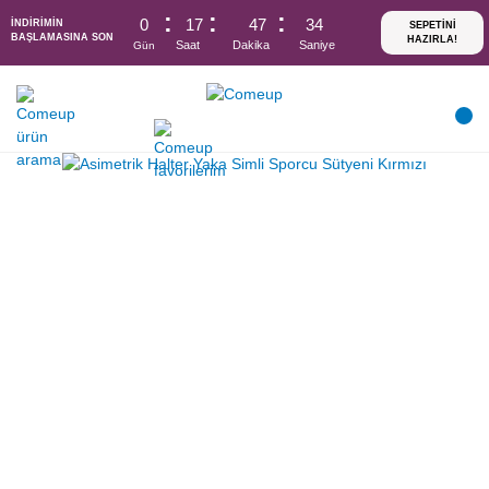
0
17
47
34
İNDİRİMİN
BAŞLAMASINA SON
Saat
Dakika
Saniye