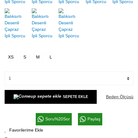
XS
S
M
L
Beden Ölçüsü
SEPETE EKLE
Soru%20Sor
Paylaş