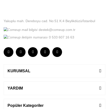
Yakuplu mah. Dereboyu cad. No:51 K:4 Beylikdüzü/İstanbul
destek@comeup.com.tr
0 533 607 16 63
KURUMSAL
YARDIM
Popüler Kategoriler