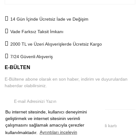
14 Gün İçinde Ücretsiz İade ve Değişim
Vade Farksız Taksit İmkanı
2000 TL ve Üzeri Alışverişlerde Ücretsiz Kargo
7/24 Güvenli Alışveriş
E-BÜLTEN
E-Bültene abone olarak en son haber, indirim ve duyurulardan
haberdar olabilirsiniz.
Bu internet sitesinde, kullanıcı deneyimini
geliştirmek ve internet sitesinin verimli
çalışmasını sağlamak amacıyla çerezler
2019 © comeup.com.tr | Tüm Hakları Saklıdır. Kredi kartı
bilgileriniz 256Bit SSL sertifikası ile korunmaktadır.
kullanılmaktadır.
Ayrıntıları inceleyin