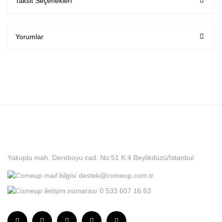
Taksit Seçenekleri
Yorumlar
Yakuplu mah. Dereboyu cad. No:51 K:4 Beylikdüzü/İstanbul
destek@comeup.com.tr
0 533 607 16 63