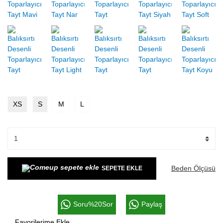
XS
S
M
L
Beden Ölçüsü
SEPETE EKLE
Soru%20Sor
Paylaş