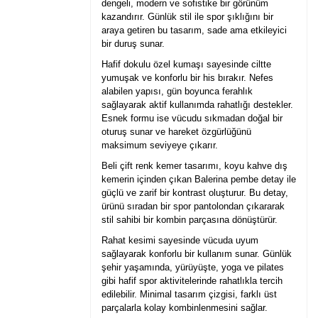
dengeli, modern ve sofistike bir görünüm
kazandırır. Günlük stil ile spor şıklığını bir
araya getiren bu tasarım, sade ama etkileyici
bir duruş sunar.
Hafif dokulu özel kumaşı sayesinde ciltte
yumuşak ve konforlu bir his bırakır. Nefes
alabilen yapısı, gün boyunca ferahlık
sağlayarak aktif kullanımda rahatlığı destekler.
Esnek formu ise vücudu sıkmadan doğal bir
oturuş sunar ve hareket özgürlüğünü
maksimum seviyeye çıkarır.
Beli çift renk kemer tasarımı, koyu kahve dış
kemerin içinden çıkan Balerina pembe detay ile
güçlü ve zarif bir kontrast oluşturur. Bu detay,
ürünü sıradan bir spor pantolondan çıkararak
stil sahibi bir kombin parçasına dönüştürür.
Rahat kesimi sayesinde vücuda uyum
sağlayarak konforlu bir kullanım sunar. Günlük
şehir yaşamında, yürüyüşte, yoga ve pilates
gibi hafif spor aktivitelerinde rahatlıkla tercih
edilebilir. Minimal tasarım çizgisi, farklı üst
parçalarla kolay kombinlenmesini sağlar.