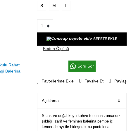
S
M
L
SEPETE EKLE
Beden Ölçüsü
Soru Sor
Tavsiye Et
Paylaş
Açıklama
Sıcak ve doğal
koyu kahve
tonunun zamansız
şıklığı, zarif ve feminen
balerina pembe iç
kemer detayı
ile birleşerek bu pantolona