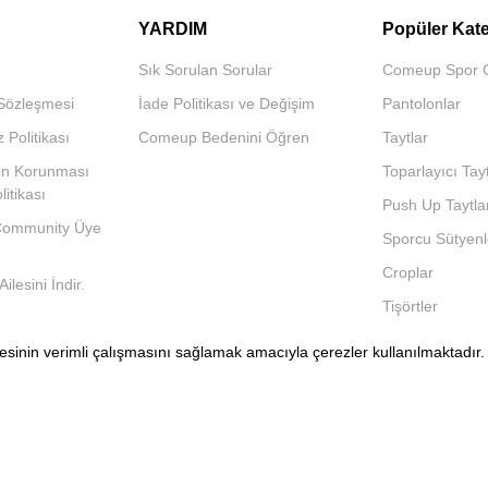
YARDIM
Popüler Kate
Sık Sorulan Sorular
Comeup Spor 
 Sözleşmesi
İade Politikası ve Değişim
Pantolonlar
z Politikası
Comeup Bedenini Öğren
Taytlar
inin Korunması
Toparlayıcı Tayt
itikası
Push Up Taytla
ommunity Üye
Sporcu Sütyenl
Croplar
lesini İndir.
Tişörtler
Sporcu Atletleri
sitesinin verimli çalışmasını sağlamak amacıyla çerezler kullanılmaktadır
Yoga / Pilates T
Kısa Taytlar