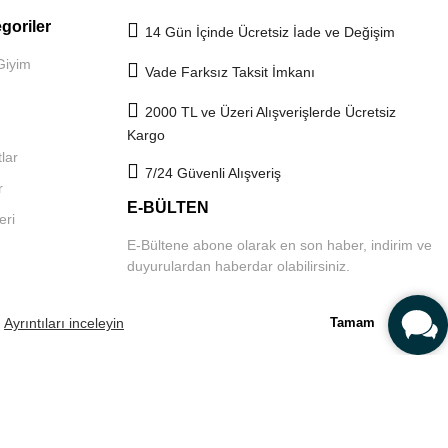
goriler
14 Gün İçinde Ücretsiz İade ve Değişim
Giyim
Vade Farksız Taksit İmkanı
2000 TL ve Üzeri Alışverişlerde Ücretsiz
Kargo
lar
7/24 Güvenli Alışveriş
r
E-BÜLTEN
eri
E-Bültene abone olarak en son haber, indirim ve
duyurulardan haberdar olabilirsiniz.
.
Ayrıntıları inceleyin
Tamam
aytları