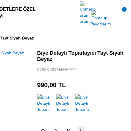
DETLERE ÖZEL
IM
 Tayt Siyah Beyaz
Biye Detaylı Toparlayıcı Tayt Siyah
Beyaz
37936-SİYAH/BEYAZ
990,00 TL
XS
S
M
L