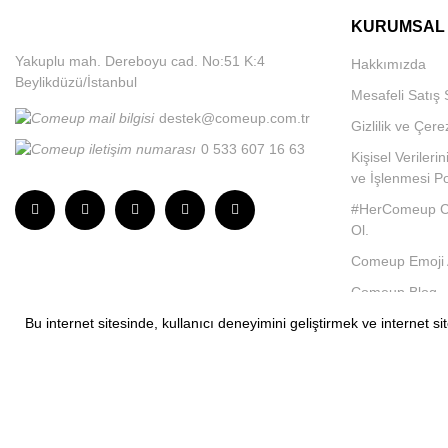
KURUMSAL
Yakuplu mah. Dereboyu cad. No:51 K:4
Hakkımızda
Beylikdüzü/İstanbul
Mesafeli Satış
destek@comeup.com.tr
Gizlilik ve Çere
0 533 607 16 63
Kişisel Veriler
ve İşlenmesi Pol
#HerComeup C
Ol.
Comeup Emoji Ai
Comeup Blog
Bu internet sitesinde, kullanıcı deneyimini geliştirmek ve internet 