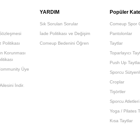
YARDIM
Popüler Kate
Sık Sorulan Sorular
Comeup Spor 
 Sözleşmesi
İade Politikası ve Değişim
Pantolonlar
z Politikası
Comeup Bedenini Öğren
Taytlar
inin Korunması
Toparlayıcı Tayt
itikası
Push Up Taytla
ommunity Üye
Sporcu Sütyenl
Croplar
lesini İndir.
Tişörtler
Sporcu Atletleri
Yoga / Pilates T
Kısa Taytlar