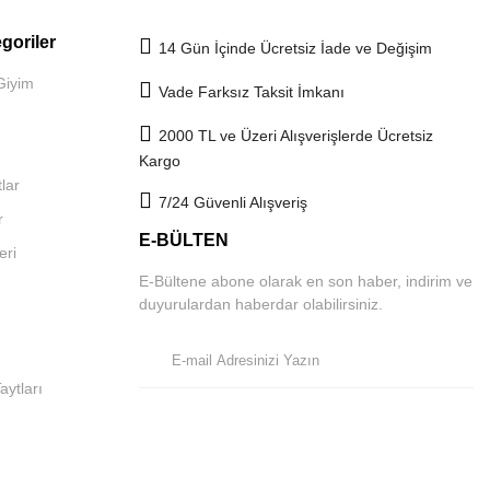
goriler
14 Gün İçinde Ücretsiz İade ve Değişim
Giyim
Vade Farksız Taksit İmkanı
2000 TL ve Üzeri Alışverişlerde Ücretsiz
Kargo
lar
7/24 Güvenli Alışveriş
r
E-BÜLTEN
eri
E-Bültene abone olarak en son haber, indirim ve
duyurulardan haberdar olabilirsiniz.
aytları