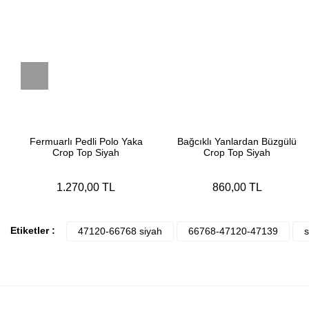
Fermuarlı Pedli Polo Yaka
Bağcıklı Yanlardan Büzgülü
Crop Top Siyah
Crop Top Siyah
1.270,00 TL
860,00 TL
Etiketler :
47120-66768 siyah
66768-47120-47139
s