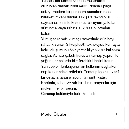
Yüksek bel kemeri vücuda mükemmel
otururken destek hissi verir. Ribanalı paça
detayı modern bir görünüm sunarken rahat
hareket imkânı sağlar. Dikişsiz teknolojisi
sayesinde teninle kusursuz bir uyum yakalar,
sürtünme veya rahatsızlık hissini ortadan
kaldırır.
Yumuşacık soft kumaşı sayesinde gün boyu
rahatlık sunar. Silverplus® teknolojisi, kumaşta
koku oluşumunu önleyerek hijyenik bir kullanım
sağlar. Ayrıca çabuk kuruyan kumaş yapısı ile
yoğun tempolarda bile ferahlık hissini korur.
Yan cepler, fonksiyonel bir kullanım sağlarken;
cep kenarındaki reflektör Comeup logosu, zarif
bir detayla tarzına sportif bir ışıltı katar.
Konforlu, rahat ve şık bir duruş arayanlar için
mükemmel bir seçim.
Comeup kalitesiyle farkı hissedin!
Model Ölçüleri