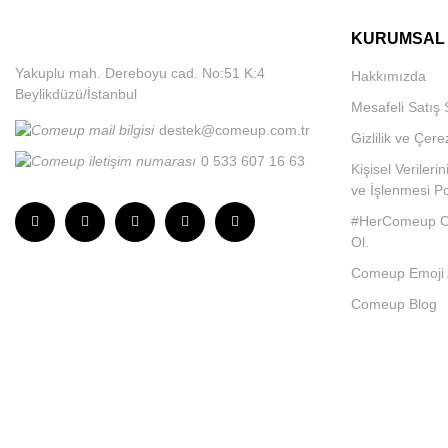
KURUMSAL
Yakuplu mah. Dereboyu cad. No:51 K:4
Hakkımızda
Beylikdüzü/İstanbul
Mesafeli Satış
destek@comeup.com.tr
Gizlilik ve Çere
0 533 607 16 63
Kişisel Veriler
ve İşlenmesi Pol
#HerComeup C
Ol.
Comeup Emoji Ai
Comeup Blog