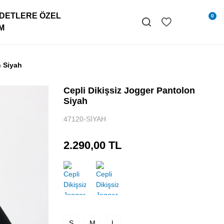
DETLERE ÖZEL
0
IM
n Siyah
Cepli Dikişsiz Jogger Pantolon
Siyah
47120-SİYAH
2.290,00 TL
S
M
L