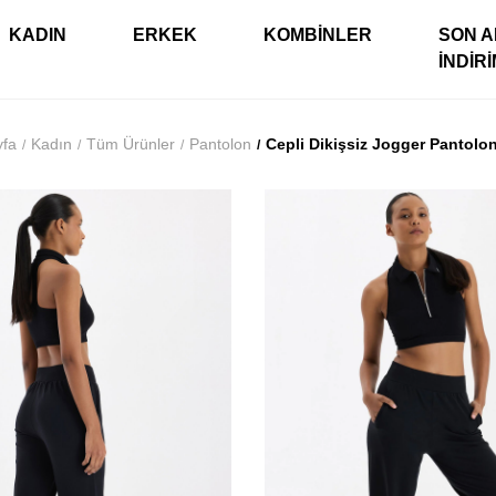
KADIN
ERKEK
KOMBINLER
SON A
İNDIR
yfa
Kadın
Tüm Ürünler
Pantolon
Cepli Dikişsiz Jogger Pantolo