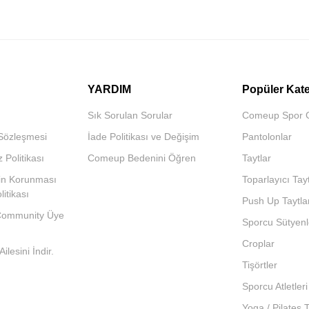
YARDIM
Popüler Kate
Sık Sorulan Sorular
Comeup Spor 
 Sözleşmesi
İade Politikası ve Değişim
Pantolonlar
z Politikası
Comeup Bedenini Öğren
Taytlar
inin Korunması
Toparlayıcı Tayt
itikası
Push Up Taytla
ommunity Üye
Sporcu Sütyenl
Croplar
lesini İndir.
Tişörtler
Sporcu Atletleri
Yoga / Pilates T