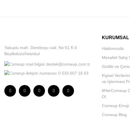
KURUMSAL
Yakuplu mah. Dereboyu cad. No:51 K:4
Hakkımızda
Beylikdüzü/İstanbul
Mesafeli Satış
destek@comeup.com.tr
Gizlilik ve Çere
0 533 607 16 63
Kişisel Veriler
ve İşlenmesi Pol
#HerComeup C
Ol.
Comeup Emoji Ai
Comeup Blog