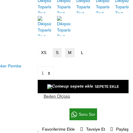
XS
S
M
L
SEPETE EKLE
Beden Ölçüsü
Soru Sor
Tavsiye Et
Paylaş