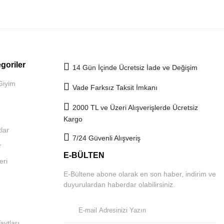
goriler
14 Gün İçinde Ücretsiz İade ve Değişim
Giyim
Vade Farksız Taksit İmkanı
2000 TL ve Üzeri Alışverişlerde Ücretsiz
Kargo
lar
7/24 Güvenli Alışveriş
r
E-BÜLTEN
eri
E-Bültene abone olarak en son haber, indirim ve
duyurulardan haberdar olabilirsiniz.
aytları