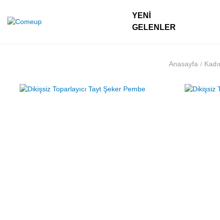
YENI
GELENLER
Anasayfa
Kadı