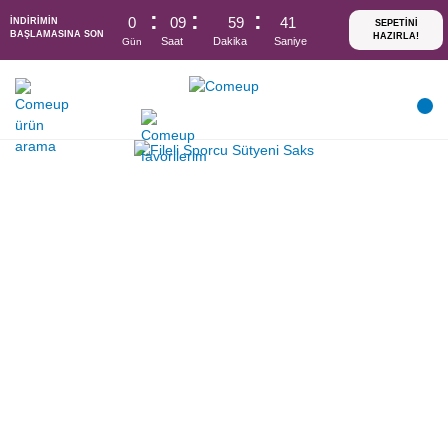
0
09
59
41
İNDİRİMİN
BAŞLAMASINA SON
Saat
Dakika
Saniye