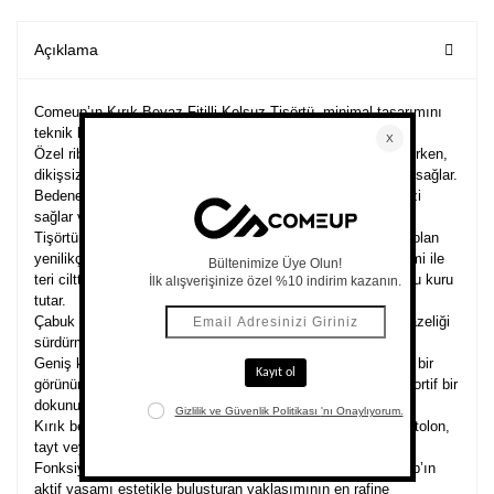
Açıklama
Comeup’ın Kırık Beyaz Fitilli Kolsuz Tişörtü, minimal tasarımını
teknik konforla birleştiriyor.
Özel ribli dokulu kumaşı, tok formu sayesinde yapısını korurken,
dikişsiz tasarımı ciltte tahriş oluşturmadan pürüzsüz bir his sağlar.
Bedene oturmayan rahat kesimiyle özgürce hareket etmenizi
sağlar ve gün boyu ferahlık sunar.
Tişörtün teknik kumaşı, koku oluşumunu önlemeye destek olan
yenilikçi bir yapıya sahiptir.Aynı zamanda etkin nem yönetimi ile
teri ciltten uzaklaştırarak hava geçirgenliğini korur ve vücudu kuru
tutar.
Çabuk kuruyan dokusu, hareketli günlerde bile konforu ve tazeliği
sürdürmenize yardımcı olur.
Geniş kol altı açıklığı ve sıfır kollu kesimi, modern ve ferah bir
görünüm sunarken, etek ucundaki reflektif logo tasarıma sportif bir
dokunuş katar.
Kırık beyaz tonu, hem sade hem zarif bir etki yaratarak pantolon,
tayt veya şortlarla kusursuz bir uyum sağlar.
Fonksiyonel kumaşı ve zamansız tarzıyla bu tişört, Comeup’ın
aktif yaşamı estetikle buluşturan yaklaşımının en rafine