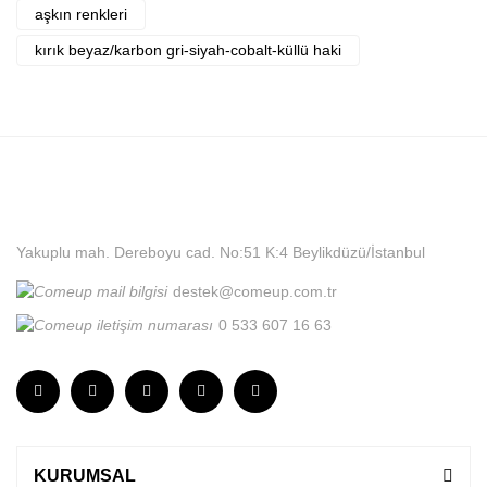
aşkın renkleri
kırık beyaz/karbon gri-siyah-cobalt-küllü haki
Yakuplu mah. Dereboyu cad. No:51 K:4 Beylikdüzü/İstanbul
destek@comeup.com.tr
0 533 607 16 63
KURUMSAL