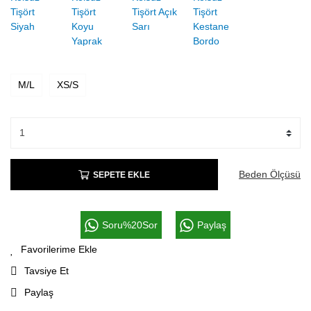
M/L
XS/S
Beden Ölçüsü
SEPETE EKLE
Soru%20Sor
Paylaş
Tavsiye Et
Paylaş