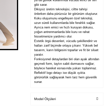
ya da günlük kullanımda vücudu ikinci bir ten
gibi sarar.
Dikişsiz üretim teknolojisi, ciltte tahrişi
önlerken daha pürüzsüz bir görünüm oluşturur.
Koku oluşumunu engelleyen özel teknoloji,
uzun süreli kullanımlarda bile ferahlık sağlar.
Ayrıca nem emici ve hızlı kuruyan dokusu,
yoğun antrenmanlarda bile kuru ve rahat
hissetmenize yardımcı olur.
Estetik örgü desenleri, vücudu şekillendirir ve
hatları zarif biçimde ortaya çıkarır. Yüksek bel
tasarım, karın bölgesini toparlar ve fit bir siluet
yaratır.
Fonksiyonel detaylardan biri olan ayak altından
geçmeli form, taytın sabit durmasını sağlar;
böylece hareket esnasında yukarı toplanmaz.
Reflektif logo detayı ise düşük ışıkta
görünürlük sağlayarak hem tarz hem güvenlik
sunar.
Model Ölçüleri