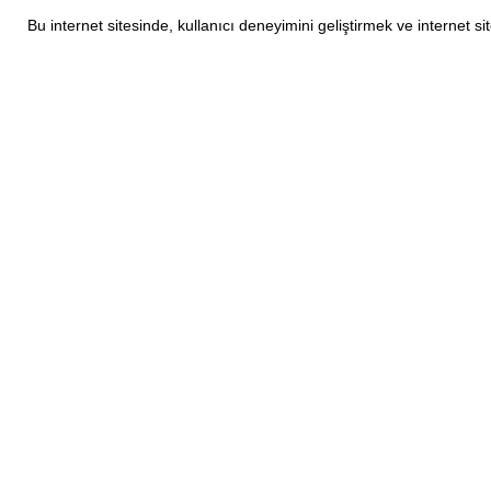
Bu internet sitesinde, kullanıcı deneyimini geliştirmek ve internet 
KURUMSAL
Yakuplu mah. Dereboyu cad. No:51 K:4
Hakkımızda
Beylikdüzü/İstanbul
Mesafeli Satış
destek@comeup.com.tr
Gizlilik ve Çere
0 533 607 16 63
Kişisel Veriler
ve İşlenmesi Pol
#HerComeup C
Ol.
Comeup Emoji Ai
Comeup Blog