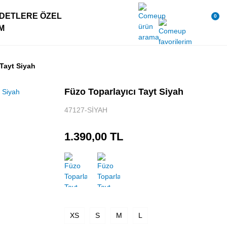
DETLERE ÖZEL
0
IM
 Tayt Siyah
Füzo Toparlayıcı Tayt Siyah
47127-SİYAH
1.390,00 TL
XS
S
M
L