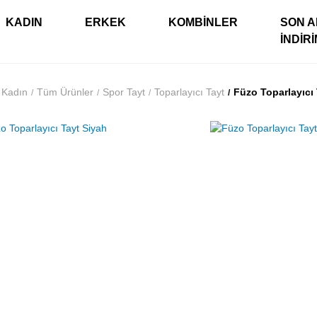
KADIN
ERKEK
KOMBINLER
SON A
İNDIR
Kadın
Tüm Ürünler
Spor Tayt
Toparlayıcı Tayt
Füzo Toparlayıcı