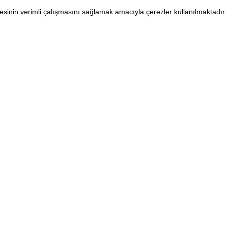
sitesinin verimli çalışmasını sağlamak amacıyla çerezler kullanılmaktadır
YARDIM
Popüler Kate
Sık Sorulan Sorular
Comeup Spor 
 Sözleşmesi
İade Politikası ve Değişim
Pantolonlar
z Politikası
Comeup Bedenini Öğren
Taytlar
inin Korunması
Toparlayıcı Tayt
itikası
Push Up Taytla
ommunity Üye
Sporcu Sütyenl
Croplar
lesini İndir.
Tişörtler
Sporcu Atletleri
Yoga / Pilates T
Kısa Taytlar