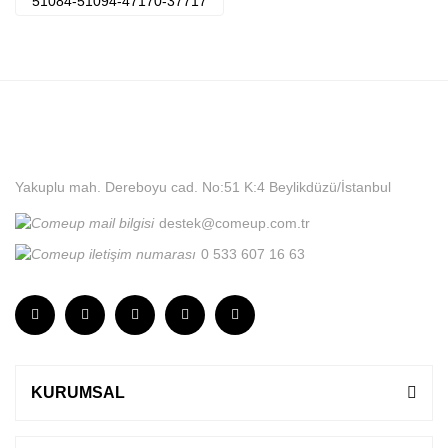
51084-51094-47170-37717
Yakuplu mah. Dereboyu cad. No:51 K:4 Beylikdüzü/İstanbul
destek@comeup.com.tr
0 533 607 16 63
KURUMSAL