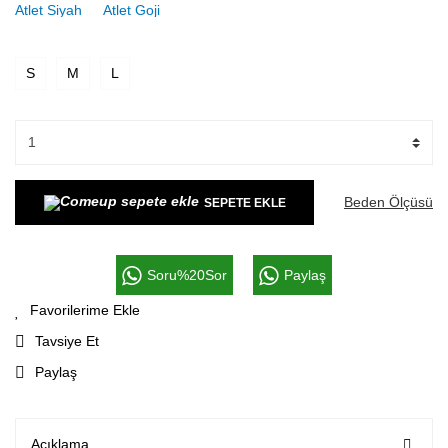
S
M
L
Beden Ölçüsü
SEPETE EKLE
Soru%20Sor
Paylaş
Tavsiye Et
Paylaş
Açıklama