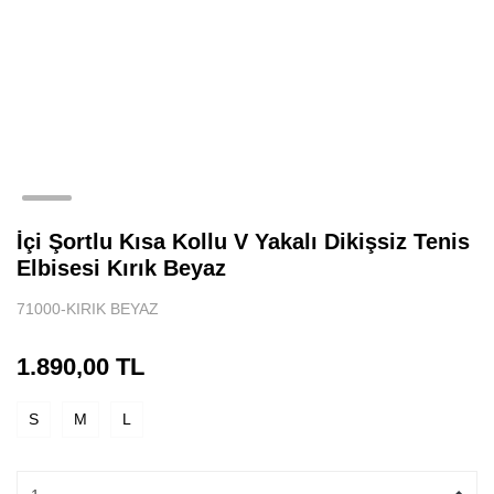
Tenis Eteği
Sporcu Atleti
Spor Body
Uzun Kollu Spor Üst
Aksesuar
İçi Şortlu Kısa Kollu V Yakalı Dikişsiz Tenis
Elbisesi Kırık Beyaz
71000-KIRIK BEYAZ
1.890,00 TL
S
M
L