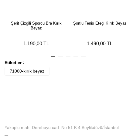
Şerit Çizgili Sporcu Bra Kırık
Şortlu Tenis Eteği Kırık Beyaz
Beyaz
1.190,00 TL
1.490,00 TL
Etiketler :
71000-kırık beyaz
Yakuplu mah. Dereboyu cad. No:51 K:4 Beylikdüzü/İstanbul