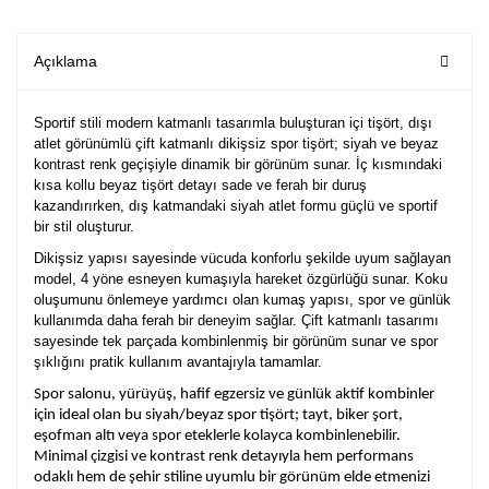
Açıklama
Sportif stili modern katmanlı tasarımla buluşturan içi tişört, dışı
atlet görünümlü çift katmanlı dikişsiz spor tişört; siyah ve beyaz
kontrast renk geçişiyle dinamik bir görünüm sunar. İç kısmındaki
kısa kollu beyaz tişört detayı sade ve ferah bir duruş
kazandırırken, dış katmandaki siyah atlet formu güçlü ve sportif
bir stil oluşturur.
Dikişsiz yapısı sayesinde vücuda konforlu şekilde uyum sağlayan
model, 4 yöne esneyen kumaşıyla hareket özgürlüğü sunar. Koku
oluşumunu önlemeye yardımcı olan kumaş yapısı, spor ve günlük
kullanımda daha ferah bir deneyim sağlar. Çift katmanlı tasarımı
sayesinde tek parçada kombinlenmiş bir görünüm sunar ve spor
şıklığını pratik kullanım avantajıyla tamamlar.
Spor salonu, yürüyüş, hafif egzersiz ve günlük aktif kombinler
için ideal olan bu siyah/beyaz spor tişört; tayt, biker şort,
eşofman altı veya spor eteklerle kolayca kombinlenebilir.
Minimal çizgisi ve kontrast renk detayıyla hem performans
odaklı hem de şehir stiline uyumlu bir görünüm elde etmenizi