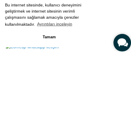
Bu internet sitesinde, kullanıcı deneyimini
geliştirmek ve internet sitesinin verimli
çalışmasını sağlamak amacıyla çerezler
kullanılmaktadır.
Ayrıntıları inceleyin
Tamam
Örgüden 3 Boyutlu Dokulu Yüksek Bel Kısa Dikişsiz Şort Siyah
780,00 TL