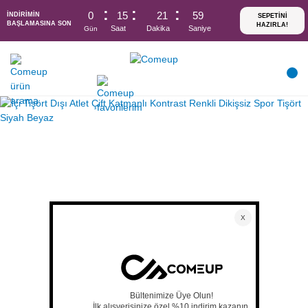
0
15
21
58
İNDİRİMİN
BAŞLAMASINA SON
Saat
Dakika
Saniye