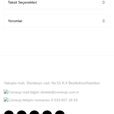
Taksit Seçenekleri
Yorumlar
Yakuplu mah. Dereboyu cad. No:51 K:4 Beylikdüzü/İstanbul
destek@comeup.com.tr
0 533 607 16 63