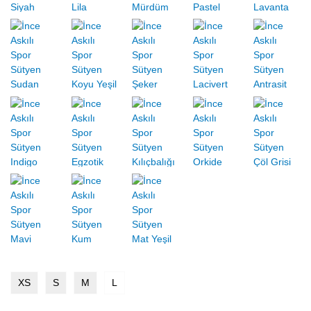
XS
S
M
L