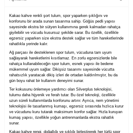
Kakao kahve renkli şort tulum, spor yaparken şıklığını ve
konforunu bir arada sunan tasarıma sahip. Göğüs pedli yapısı
sayesinde ekstra bir sütyen kullanımına gerek kalmadan rahatça
giyilebilir ve vücudu kusursuz şekilde sarar. Bu özellik, özellikle
egzersiz yaparken size ekstra destek sağlar ve tüm hareketlerinde
rahatlıkla yerinde kalır.
Ağ parçası ile desteklenen spor tulum, vücuduna tam uyum
sağlayarak hareketlerini kısıtlamaz. En zorlu egzersizlerde bile
rahatça kullanabileceğin spor tulum, esnek yapısı ile bedene
mükemmel uyum sağlar. Dikişsiz tasarımı sayesinde vücutta
rahatsızlık yaratacak dikiş izleri de ortadan kaldırılmıştır, bu da
gün boyu rahat bir kullanım deneyimi sunar.
Ter kokusunu önlemeye yardımcı olan Silverplus teknolojisi,
tulumu daha hijyenik ve ferah tutar. Bu özel teknoloji, özellikle
uzun süreli kullanımlarda konforunu artırır. Ayrıca, nem yönetimi
teknolojisi ile tasarlanmış kumaşı, egzersiz sırasında hızlıca kurur
ve vücudunu kuru tutarak maksimum konfor sağlar. Hızla kuruyan
kumaş yapısı, özellikle yoğun antrenmanlarda ekstra rahatlık
sunar.
Kakao kahve rengi, doğallığı ve şıklığı birleştirerek her türlü spor