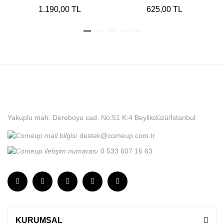
1.190,00 TL
625,00 TL
Yakuplu mah. Dereboyu cad. No:51 K:4 Beylikdüzü/İstanbul
destek@comeup.com.tr
0 533 607 16 63
KURUMSAL