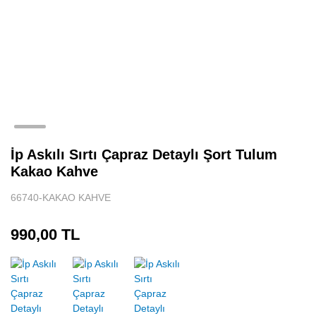
Tenis Eteği
Sporcu Atleti
Spor Body
Uzun Kollu Spor Üst
Aksesuar
İp Askılı Sırtı Çapraz Detaylı Şort Tulum
Kakao Kahve
66740-KAKAO KAHVE
990,00 TL