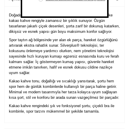
Doğadan ilham alan çiçek desenli kısa şort, sıcak ve sofistike
kakao kahve rengiyle zamansız bir şıklık sunuyor. Özgün
tasarlanan jakarlı çiçek desenleri, şorta zarif bir dokunuş katarken,
dikişsiz ve esnek yapısı gün boyu maksimum konfor sağlıyor.
Spor taytın ağ bölgesinde yer alan ek parça, hareket özgürlüğünü
artırarak ekstra rahatlık sunar. Silverplus® teknolojisi, ter
kokusunu önlemeye yardımcı olurken, nem yönetimi teknolojisi
sayesinde hızlı kuruyan kumaşı egzersiz esnasında kuru ve ferah
kalmanı sağlar. İç göstermeyen kumaş yapısı, güvenle hareket
etmene imkân tanırken, hafif ve esnek dokusu cildine nazikçe
uyum sağlar.
Kakao kahve tonu, doğallığı ve sıcaklığı yansıtarak, şortu hem
spor hem de günlük kombinlerde kullanışlı bir parça haline getirir.
Minimal ve modern tasarımıyla her tarza kolayca uyum sağlayan
kısa şort, stil ve konforu bir arada sunan vazgeçilmez bir parçadır.
Kakao kahve rengindeki şık ve fonksiyonel şortu, çiçekli bra ile
kombinle, spor tarzını mükemmel bir şekilde tamamla.