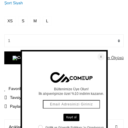
XS
S
M
L
Beden Ölçüsü
SEPETE EKLE
Soru%20Sor
Paylaş
Tavsiye Et
Paylaş
Açıklama