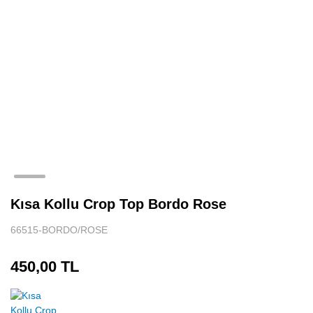
Tenis Eteği
Sporcu Atleti
Spor Body
Uzun Kollu Spor Üst
Aksesuar
Kısa Kollu Crop Top Bordo Rose
66515-BORDO/ROSE
450,00 TL