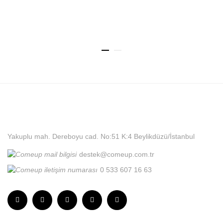
Yakuplu mah. Dereboyu cad. No:51 K:4 Beylikdüzü/İstanbul
destek@comeup.com.tr
0 533 607 16 63