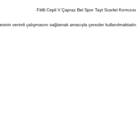
Fitilli Cepli V Çapraz Bel Spor Tayt Scarlet Kırmızısı
sitesinin verimli çalışmasını sağlamak amacıyla çerezler kullanılmaktadır
1.390,00 TL