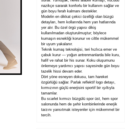
sunar. Yumuşak, nefes alabilir kumaşı, vücudu
nazikçe sararak konforlu bir kullanım sağlar ve
gün boyu ferah kalmanı destekler.
Modelin en dikkat çekici özelliği olan büzgü
detayları, hem kollarında hem yan hatlarında
yer alır. Bu özel örgü yapısı dikiş
kullanılmadan oluşturulmuştur; böylece
kumaşın esnekliği korunur ve ciltle mükemmel
bir uyum yakalanır.
Teknik kumaş teknolojisi, teri hızlıca emer ve
çabuk kurur — yoğun antrenmanlarda bile kuru,
hafif ve rahat bir his sunar. Koku oluşumunu
önlemeye yardımcı yapısı sayesinde gün boyu
tazelik hissi devam eder.
Dört yöne esneyen dokusu, tam hareket
özgürlüğü sağlar. Parlak reflektif logo detayı,
kırmızının güçlü enerjisini sportif bir ışıltıyla
tamamlar.
Bu scarlet kırmızı büzgülü spor üst, hem spor
salonunda hem de şehir kombinlerinde enerjik
tarzını yansıtmak isteyenler için mükemmel bir
tercih.