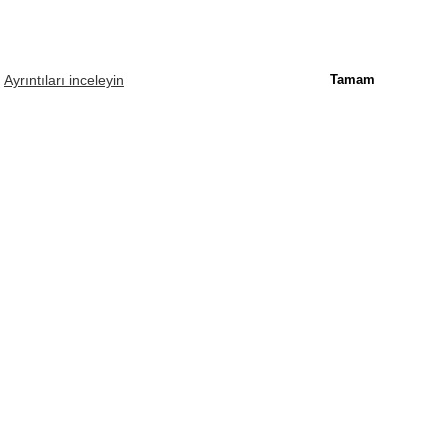
.
Ayrıntıları inceleyin
Tamam
Soft Kumaş Dokulu Dikişsiz Jogger Pantolon Scarlet Kırmızısı
1.790,00 TL