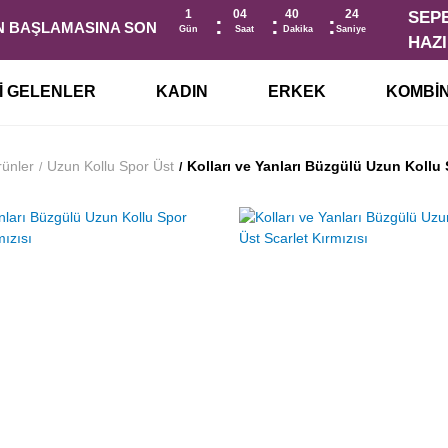
1
04
40
23
İN BAŞLAMASINA SON
Gün
Saat
Dakika
Saniye
I GELENLER
KADIN
ERKEK
KOMBI
ünler
Uzun Kollu Spor Üst
Kolları ve Yanları Büzgülü Uzun Kollu 