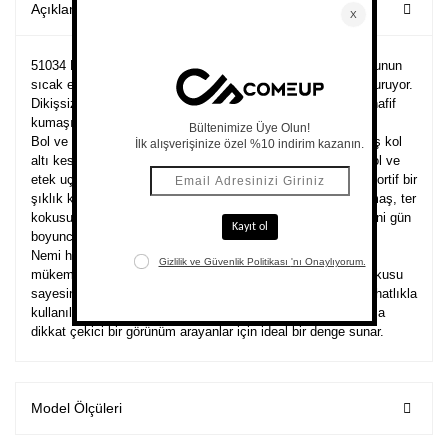
Açıklama
51034 Kontrast Biyeli Sıfır Kollu Crop Top, kakao dansı tonunun
sıcak enerjisini kırık beyaz biyelerin sade zarafetiyle buluşturuyor.
Dikişsiz örgü teknolojisiyle üretilen bu model, yumuşak ve hafif
kumaşı sayesinde gün boyu konfor sağlar.
Bol ve dökümlü formu modern bir duruş kazandırırken, geniş kol
altı kesimi özgür hareket alanı sunar. Kırık beyaz biyeler, kol ve
etek uçlarında kontrast bir görünüm oluşturarak tasarıma sportif bir
şıklık katar. Silverplus® teknolojisiyle geliştirilen teknik kumaş, ter
kokusu oluşumunu önlemeye yardımcı olur ve ferahlık hissini gün
boyunca korur.
Nemi hızlıca emip buharlaştıran yapısı, aktif yaşam tarzına
mükemmel uyum sağlar. Nefes alan, esnek ve pürüzsüz dokusu
sayesinde hem antrenmanlarda hem günlük şehir stilinde rahatlıkla
kullanılabilir. Kakao dansı ve kırık beyazın uyumu, sade ama
dikkat çekici bir görünüm arayanlar için ideal bir denge sunar.
Model Ölçüleri