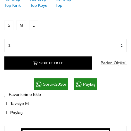
S
M
L
Beden Ölçüsü
SEPETE EKLE
Soru%20Sor
Paylaş
Tavsiye Et
Paylaş