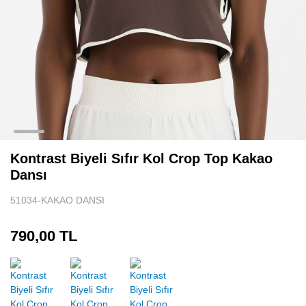
Tenis Eteği
Sporcu Atleti
Spor Body
Uzun Kollu Spor Üst
Aksesuar
Kontrast Biyeli Sıfır Kol Crop Top Kakao
Dansı
51034-KAKAO DANSI
790,00 TL