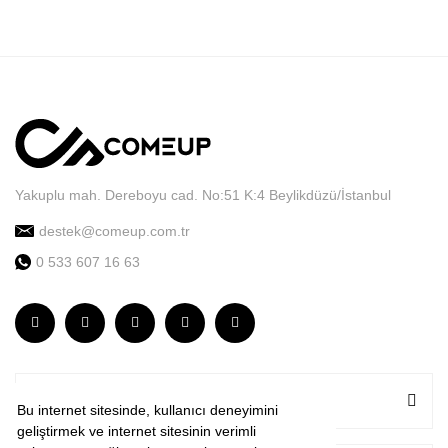
Yakuplu mah. Dereboyu cad. No:51 K:4 Beylikdüzü/İstanbul
destek@comeup.com.tr
0 533 607 16 63
KURUMSAL
Bu internet sitesinde, kullanıcı deneyimini
geliştirmek ve internet sitesinin verimli