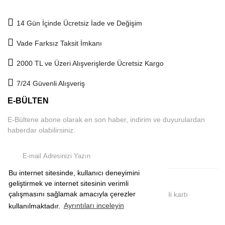
14 Gün İçinde Ücretsiz İade ve Değişim
Vade Farksız Taksit İmkanı
2000 TL ve Üzeri Alışverişlerde Ücretsiz Kargo
7/24 Güvenli Alışveriş
E-BÜLTEN
E-Bültene abone olarak en son haber, indirim ve duyurulardan
haberdar olabilirsiniz.
Bu internet sitesinde, kullanıcı deneyimini
geliştirmek ve internet sitesinin verimli
çalışmasını sağlamak amacıyla çerezler
2019 © comeup.com.tr | Tüm Hakları Saklıdır. Kredi kartı
bilgileriniz 256Bit SSL sertifikası ile korunmaktadır.
kullanılmaktadır.
Ayrıntıları inceleyin