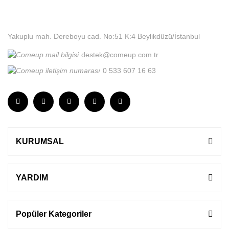
Yakuplu mah. Dereboyu cad. No:51 K:4 Beylikdüzü/İstanbul
destek@comeup.com.tr
0 533 607 16 63
KURUMSAL
YARDIM
Popüler Kategoriler