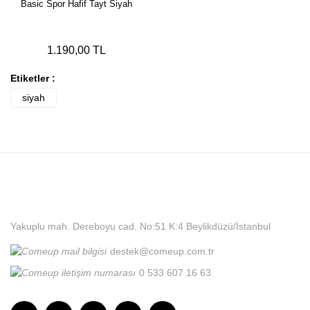
Basic Spor Hafif Tayt Siyah
1.190,00 TL
Etiketler :
siyah
Yakuplu mah. Dereboyu cad. No:51 K:4 Beylikdüzü/İstanbul
destek@comeup.com.tr
0 533 607 16 63