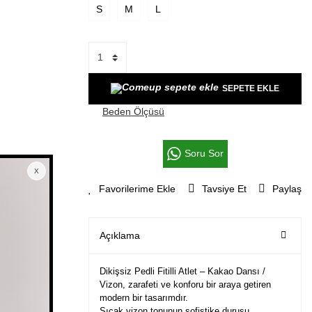
S
M
L
SEPETE EKLE
Beden Ölçüsü
Soru Sor
Tavsiye Et
Paylaş
Açıklama
Dikişsiz Pedli Fitilli Atlet – Kakao Dansı /
Vizon, zarafeti ve konforu bir araya getiren
modern bir tasarımdır.
Sıcak vizon tonunun sofistike duruşu,