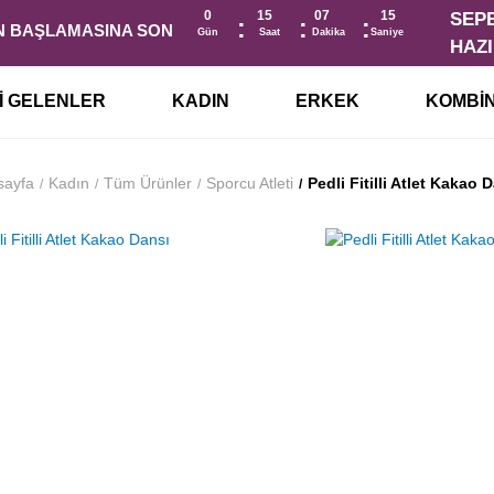
0
15
07
15
İN BAŞLAMASINA SON
Gün
Saat
Dakika
Saniye
I GELENLER
KADIN
ERKEK
KOMBI
sayfa
Kadın
Tüm Ürünler
Sporcu Atleti
Pedli Fitilli Atlet Kakao 