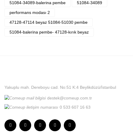
51084-34089-balerina pembe
51084-34089
performans modası 2
47128-47114 beyaz 51084-51030 pembe
51084-balerina pembe- 47128-kırık beyaz
Yakuplu mah. Dereboyu cad. No:51 K:4 Beylikdüzü/İstanbul
destek@comeup.com.tr
0 533 607 16 63