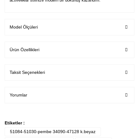
activewear stilinize modern bir dokunuş kazandırır.
Model Ölçüleri
Ürün Özellikleri
Taksit Seçenekleri
Yorumlar
Etiketler :
51084-51030-pembe 34090-47128 k.beyaz