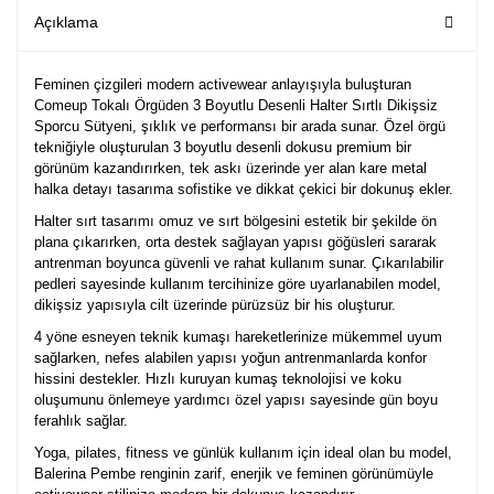
Açıklama
Feminen çizgileri modern activewear anlayışıyla buluşturan
Comeup Tokalı Örgüden 3 Boyutlu Desenli Halter Sırtlı Dikişsiz
Sporcu Sütyeni
, şıklık ve performansı bir arada sunar. Özel örgü
tekniğiyle oluşturulan 3 boyutlu desenli dokusu premium bir
görünüm kazandırırken, tek askı üzerinde yer alan kare metal
halka detayı tasarıma sofistike ve dikkat çekici bir dokunuş ekler.
Halter sırt tasarımı omuz ve sırt bölgesini estetik bir şekilde ön
plana çıkarırken, orta destek sağlayan yapısı göğüsleri sararak
antrenman boyunca güvenli ve rahat kullanım sunar. Çıkarılabilir
pedleri sayesinde kullanım tercihinize göre uyarlanabilen model,
dikişsiz yapısıyla cilt üzerinde pürüzsüz bir his oluşturur.
4 yöne esneyen teknik kumaşı hareketlerinize mükemmel uyum
sağlarken, nefes alabilen yapısı yoğun antrenmanlarda konfor
hissini destekler. Hızlı kuruyan kumaş teknolojisi ve koku
oluşumunu önlemeye yardımcı özel yapısı sayesinde gün boyu
ferahlık sağlar.
Yoga, pilates, fitness ve günlük kullanım için ideal olan bu model,
Balerina Pembe renginin zarif, enerjik ve feminen görünümüyle