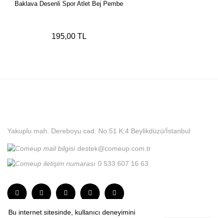
Baklava Desenli Spor Atlet Bej Pembe
195,00 TL
Yakuplu mah. Dereboyu cad. No:51 K:4 Beylikdüzü/İstanbul
destek@comeup.com.tr
0 533 607 16 63
Bu internet sitesinde, kullanıcı deneyimini