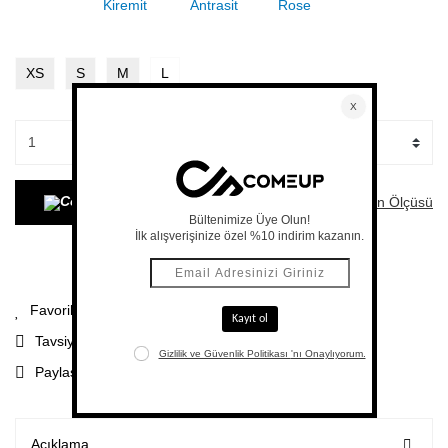
XS
S
M
L
Beden Ölçüsü
SEPETE EKLE
Soru%20Sor
Paylaş
Tavsiye Et
Paylaş
Açıklama