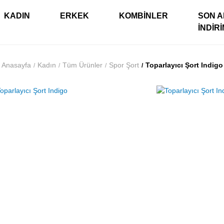
KADIN
ERKEK
KOMBINLER
SON A
İNDIR
Anasayfa
Kadın
Tüm Ürünler
Spor Şort
Toparlayıcı Şort Indigo