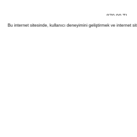
870,00 TL
Bu internet sitesinde, kullanıcı deneyimini geliştirmek ve internet 
Toparlayıcı Tayt Indigo
1.290,00 TL