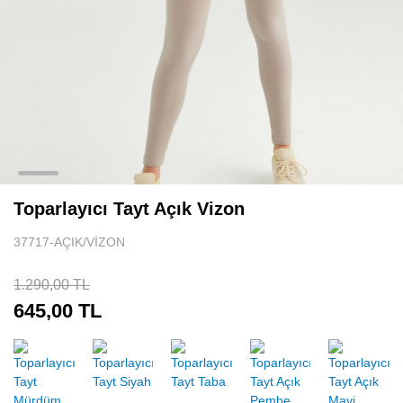
Tenis Eteği
Sporcu Atleti
Spor Body
Uzun Kollu Spor Üst
Aksesuar
Toparlayıcı Tayt Açık Vizon
37717-AÇIK/VİZON
1.290,00 TL
645,00 TL