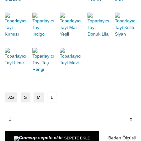
XS
S
M
L
Beden Ölçüsü
SEPETE EKLE