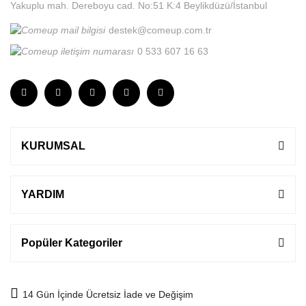
Yakuplu mah. Dereboyu cad. No:51 K:4 Beylikdüzü/İstanbul
destek@comeup.com.tr
0 533 607 16 63
KURUMSAL
YARDIM
Popüler Kategoriler
14 Gün İçinde Ücretsiz İade ve Değişim