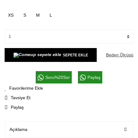
XS
S
M
L
Beden Ölçüsü
SEPETE EKLE
Soru%20Sor
Paylaş
Tavsiye Et
Paylaş
Açıklama