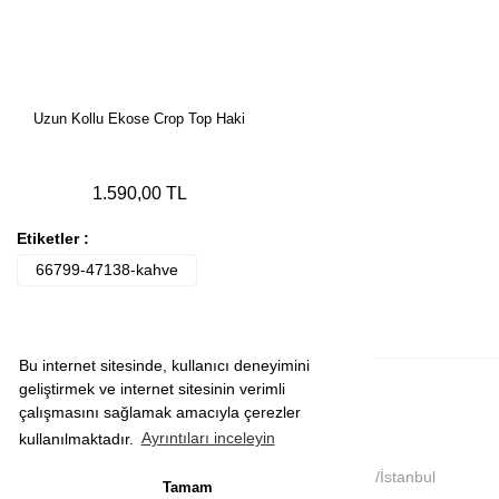
Uzun Kollu Ekose Crop Top Haki
1.590,00 TL
Etiketler :
66799-47138-kahve
Bu internet sitesinde, kullanıcı deneyimini
geliştirmek ve internet sitesinin verimli
çalışmasını sağlamak amacıyla çerezler
kullanılmaktadır.
Ayrıntıları inceleyin
Yakuplu mah. Dereboyu cad. No:51 K:4 Beylikdüzü/İstanbul
Tamam