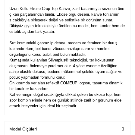
Uzun Kollu Ekose Crop Top Kahve, zarif tasarımıyla sezonun öne
çıkan parçalarından biridir. Ekose örgü deseni, kahve tonlarının
sıcaklığıyla birleşerek doğal ve sofistike bir görünüm sunar.
Dikişsiz giyim teknolojisiyle üretilen bu model, hem konfor hem de
estetik açıdan fark yaratır.
Sırt kısmındaki çapraz ip detayı, modern ve feminen bir duruş
kazandırırken, bel bandı vücudu nazikçe sarar ve hareket
özgürlüğünü korur. Sabit ped bulunmaktadır.
Kumaşında kullanılan Silverplus® teknolojisi, ter kokusunun
oluşmasını önlemeye yardımcı olur. 4 yöne esneme özelliğine
sahip elastik dokusu, bedene mükemmel şekilde uyum sağlar ve
potluk yapmadan formunu korur.
Ön kısımda yer alan reflektif COMEUP logosu, tasarıma dinamik
bir karakter kazandırır.
Kahve rengin doğal sıcaklığıyla dikkat çeken bu ekose top, hem
spor kombinlerinde hem de günlük stilinde zarif bir görünüm elde
etmek isteyenler için ideal bir seçimdir.
Model Ölçüleri