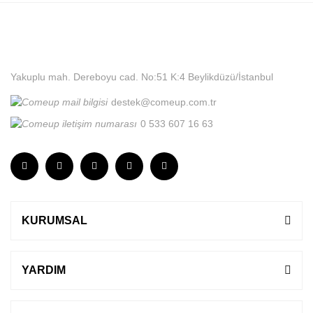
Yakuplu mah. Dereboyu cad. No:51 K:4 Beylikdüzü/İstanbul
destek@comeup.com.tr
0 533 607 16 63
KURUMSAL
YARDIM