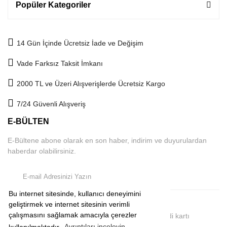
Popüler Kategoriler
14 Gün İçinde Ücretsiz İade ve Değişim
Vade Farksız Taksit İmkanı
2000 TL ve Üzeri Alışverişlerde Ücretsiz Kargo
7/24 Güvenli Alışveriş
E-BÜLTEN
E-Bültene abone olarak en son haber, indirim ve duyurulardan
haberdar olabilirsiniz.
Bu internet sitesinde, kullanıcı deneyimini
geliştirmek ve internet sitesinin verimli
çalışmasını sağlamak amacıyla çerezler
2019 © comeup.com.tr | Tüm Hakları Saklıdır. Kredi kartı
bilgileriniz 256Bit SSL sertifikası ile korunmaktadır.
kullanılmaktadır.
Ayrıntıları inceleyin