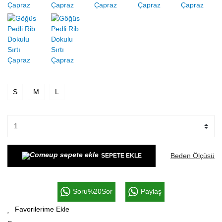
S
M
L
Beden Ölçüsü
SEPETE EKLE
Soru%20Sor
Paylaş