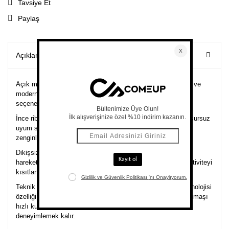
Tavsiye Et
Paylaş
Açıklama
Açık mavinin en güzel tonuna sahip ribli spor crop üst, zarif ve
modern görünümüyle günlük ve spor aktivitelerinde ideal bir
seçenektir.
İnce rib dokusu ve elastik kumaşı bedenin hareketlerine kusursuz
uyum sağlar, sırt çapraz askı tasarımı ile görünümü
zenginleştirilen bra estetik bir görünüm sunar.
Dikişsiz tasarıma sahip üst, vücudu saran kumaşı ile her
harekette sana kusursuzca eşlik eder, esnek kumaşı her aktiviteyi
kısıtlanmadan tamamlamanı sağlar.
Teknik özellikler ile donatılan üstün kumaşı gümüş iyon teknolojisi
özelliği ile koku oluşumunu önler, nem yönetimi sağlayan kumaşı
hızlı kurur; sana da hijyenin ön planda olduğu rahatlığı
deneyimlemek kalır.