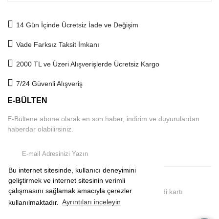
14 Gün İçinde Ücretsiz İade ve Değişim
Vade Farksız Taksit İmkanı
2000 TL ve Üzeri Alışverişlerde Ücretsiz Kargo
7/24 Güvenli Alışveriş
E-BÜLTEN
E-Bültene abone olarak en son haber, indirim ve duyurulardan
haberdar olabilirsiniz.
Bu internet sitesinde, kullanıcı deneyimini
geliştirmek ve internet sitesinin verimli
çalışmasını sağlamak amacıyla çerezler
2019 © comeup.com.tr | Tüm Hakları Saklıdır. Kredi kartı
bilgileriniz 256Bit SSL sertifikası ile korunmaktadır.
kullanılmaktadır.
Ayrıntıları inceleyin