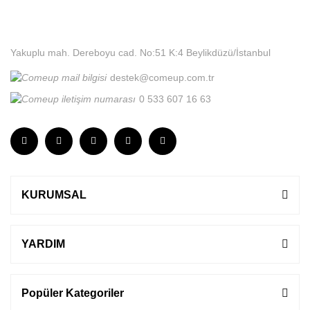
Yakuplu mah. Dereboyu cad. No:51 K:4 Beylikdüzü/İstanbul
destek@comeup.com.tr
0 533 607 16 63
KURUMSAL
YARDIM
Popüler Kategoriler