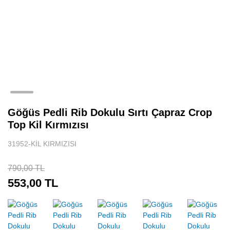
Tenis Eteği
Sporcu Atleti
Spor Body
Uzun Kollu Spor Üst
Göğüs Pedli Rib Dokulu Sırtı Çapraz Crop
Top Kil Kırmızısı
31952-KİL KIRMIZISI
790,00 TL
553,00 TL