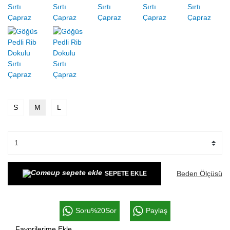
S
M
L
Beden Ölçüsü
SEPETE EKLE
Soru%20Sor
Paylaş