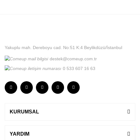
Yakuplu mah. Dereboyu cad. No:51 K:4 Beylikdüzü/İstanbul
destek@comeup.com.tr
0 533 607 16 63
KURUMSAL
YARDIM