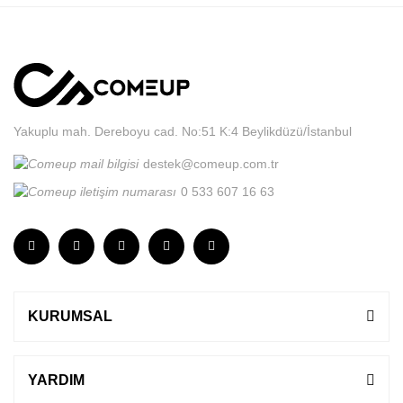
Yakuplu mah. Dereboyu cad. No:51 K:4 Beylikdüzü/İstanbul
destek@comeup.com.tr
0 533 607 16 63
KURUMSAL
YARDIM