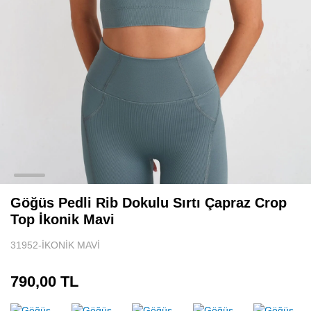
Tenis Eteği
Sporcu Atleti
Spor Body
Uzun Kollu Spor Üst
Göğüs Pedli Rib Dokulu Sırtı Çapraz Crop
Top İkonik Mavi
31952-İKONİK MAVİ
790,00 TL