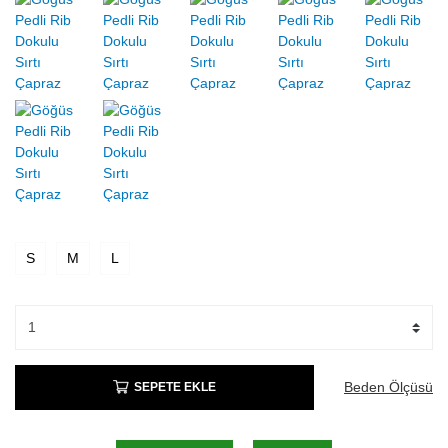
S
M
L
Beden Ölçüsü
SEPETE EKLE